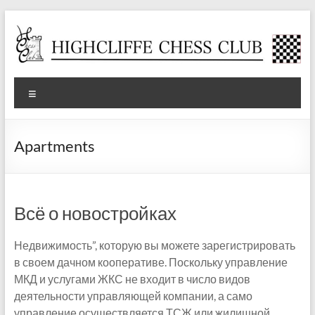
Skip
to
content
Highcliffe
Menu
Chess
Club
Apartments
A
friendly,
local
Всё о новостройках
club
for
Недвижимость”, которую вы можете зарегистрировать
social
в своем дачном кооперативе. Поскольку управление
and
МКД и услугами ЖКС не входит в число видов
tournament
деятельности управляющей компании, а само
players
управление осуществляется ТСЖ или жилищной