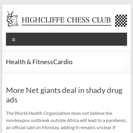
Skip
to
content
Highcliffe
Menu
Chess
Club
Health & FitnessCardio
A
friendly,
local
More Net giants deal in shady drug
club
for
ads
social
and
The World Health Organization does not believe the
tournament
monkeypox outbreak outside Africa will lead to a pandemic,
players
an official said on Monday, adding it remains unclear if