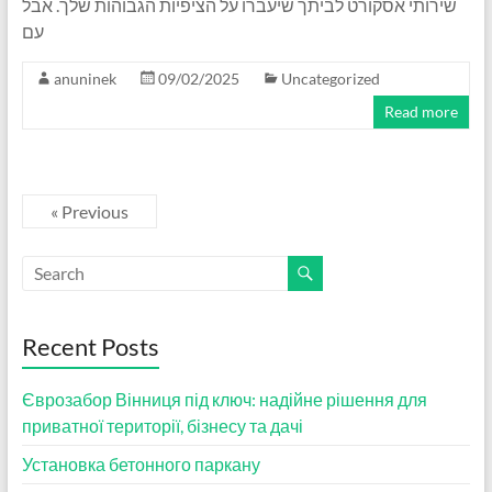
שירותי אסקורט לביתך שיעברו על הציפיות הגבוהות שלך. אבל
עם
anuninek
09/02/2025
Uncategorized
Read more
« Previous
Recent Posts
Єврозабор Вінниця під ключ: надійне рішення для
приватної території, бізнесу та дачі
Установка бетонного паркану